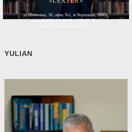
«LEXTER»
ул.Шевченка, 30, офис №1, м.Черновцы, 58001,
тел.+38(050) 881 93 70, (0372)57 33 11
e-mail: law.lexter@gmail.com
YULIAN